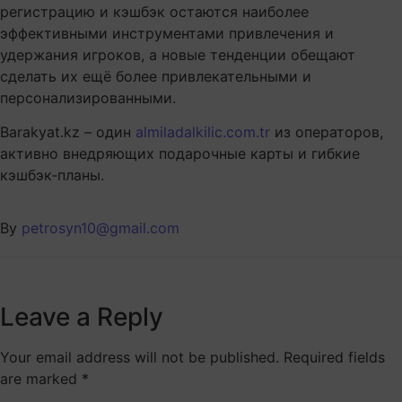
регистрацию и кэшбэк остаются наиболее
эффективными инструментами привлечения и
удержания игроков, а новые тенденции обещают
сделать их ещё более привлекательными и
персонализированными.
Barakyat.kz – один
almiladalkilic.com.tr
из операторов,
активно внедряющих подарочные карты и гибкие
кэшбэк‑планы.
By
petrosyn10@gmail.com
Leave a Reply
Your email address will not be published.
Required fields
are marked
*