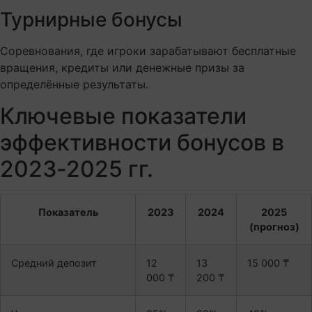
Турнирные бонусы
Соревнования, где игроки зарабатывают бесплатные
вращения, кредиты или денежные призы за
определённые результаты.
Ключевые показатели
эффективности бонусов в
2023‑2025 гг.
Показатель
2023
2024
2025
(прогноз)
Средний депозит
12
13
15 000 ₸
000 ₸
200 ₸