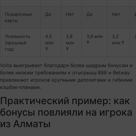
Подарочные
Да
Нет
Да
Нет
карты
Лояльность
4,5
3,8
3,6 млн
3,2
(прошлый
млн
млн
₸
млн ₸
год)
₸
₸
Volta выигрывает благодаря более щедрым бонусам и
более низким требованиям к отыгрышу.888 и Betway
привлекают игроков крупными депозитами и гибкими
кэшбэк‑планами.
Практический пример: как
бонусы повлияли на игрока
из Алматы