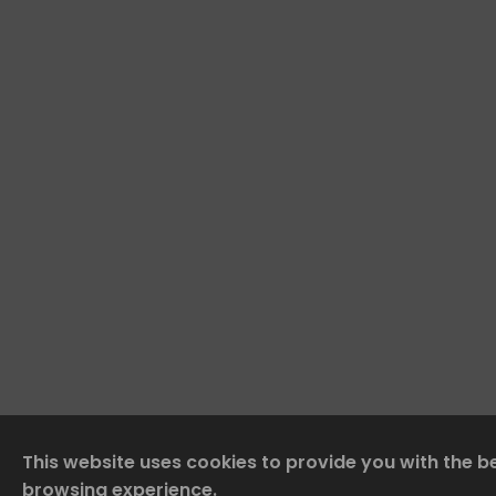
This website uses cookies to provide you with the b
browsing experience.