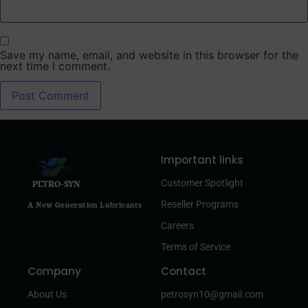
Save my name, email, and website in this browser for the
next time I comment.
Important links
Customer Spotlight
PETRO-SYN
Reseller Programs
A New Generation Lubricants
Careers
Terms of Service
Company
Contact
About Us
petrosyn10@gmail.com