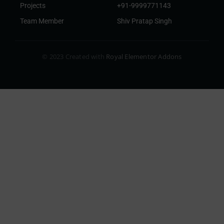
Projects
+91-9999771143
Team Member
Shiv Pratap Singh
© 2023 Created with
Royal Elementor Addons