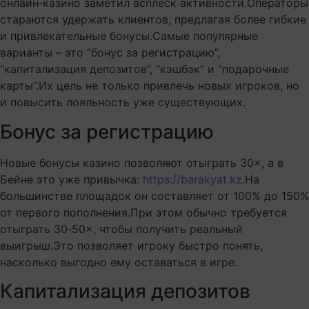
онлайн‑казино заметил всплеск активности.Операторы
стараются удержать клиентов, предлагая более гибкие
и привлекательные бонусы.Самые популярные
варианты – это “бонус за регистрацию”,
“капитализация депозитов”, “кэшбэк” и “подарочные
карты”.Их цель не только привлечь новых игроков, но
и повысить лояльность уже существующих.
Бонус за регистрацию
Новые бонусы казино позволяют отыграть 30×, а в
Бейне это уже привычка:
https://barakyat.kz
.На
большинстве площадок он составляет от 100% до 150%
от первого пополнения.При этом обычно требуется
отыграть 30‑50×, чтобы получить реальный
выигрыш.Это позволяет игроку быстро понять,
насколько выгодно ему оставаться в игре.
Капитализация депозитов