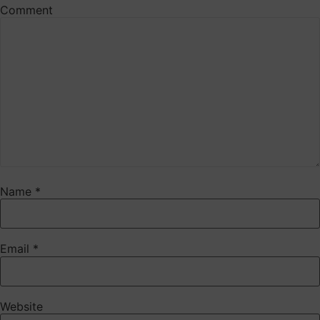
Comment
Name
*
Email
*
Website