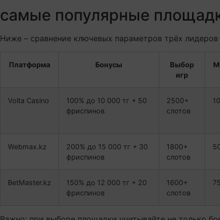
самые популярные площад
Ниже – сравнение ключевых параметров трёх лидеров
Платформа
Бонусы
Выбор
М
игр
Volta Casino
100% до 10 000 тг + 50
2500+
10
фриспинов
слотов
Webmax.kz
200% до 15 000 тг + 30
1800+
50
фриспинов
слотов
BetMaster.kz
150% до 12 000 тг + 20
1600+
75
фриспинов
слотов
Важно: при выборе площадки учитывайте не только бон