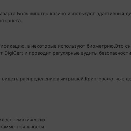
 азарта Большинство казино используют адаптивный диз
нтернета.
тификацию, а некоторые используют биометрию.Это с
т DigiCert и проводит регулярные аудиты безопасности
ли видеть распределение выигрышей.Криптовалютные де
их до тематических.
граммы лояльности.