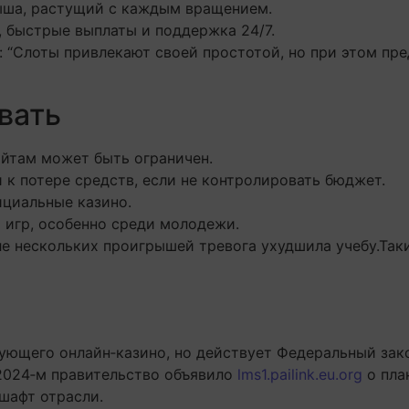
ыша, растущий с каждым вращением.
 быстрые выплаты и поддержка 24/7.
: “Слоты привлекают своей простотой, но при этом пр
вать
айтам может быть ограничен.
 к потере средств, если не контролировать бюджет.
ициальные казино.
 игр, особенно среди молодежи.
осле нескольких проигрышей тревога ухудшила учебу.Т
рующего онлайн‑казино, но действует Федеральный зак
2024‑м правительство объявило
lms1.pailink.eu.org
о пла
шафт отрасли.