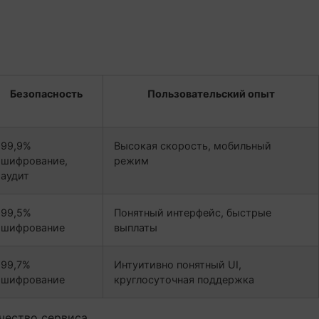
Безопасность
Пользовательский опыт
99,9%
Высокая скорость, мобильный
шифрование,
режим
аудит
99,5%
Понятный интерфейс, быстрые
шифрование
выплаты
99,7%
Интуитивно понятный UI,
шифрование
круглосуточная поддержка
чество сервиса.