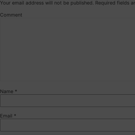
Your email address will not be published.
Required fields 
Comment
Name
*
Email
*