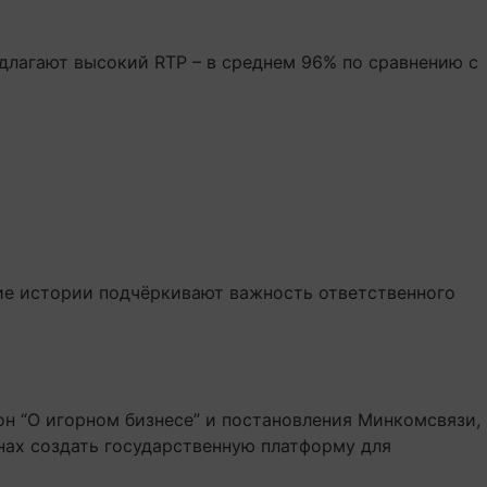
едлагают высокий RTP – в среднем 96% по сравнению с
акие истории подчёркивают важность ответственного
он “О игорном бизнесе” и постановления Минкомсвязи,
нах создать государственную платформу для