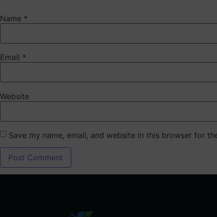
Name
*
Email
*
Website
Save my name, email, and website in this browser for th