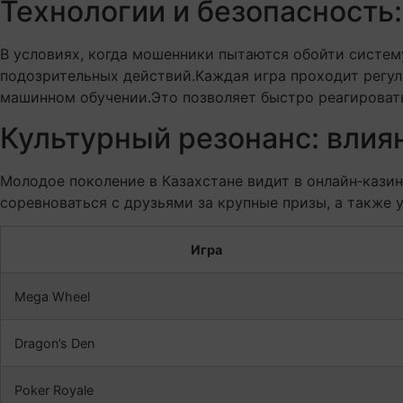
Технологии и безопасность:
В условиях, когда мошенники пытаются обойти систем
подозрительных действий.Каждая игра проходит регул
машинном обучении.Это позволяет быстро реагировать
Культурный резонанс: влия
Молодое поколение в Казахстане видит в онлайн‑казин
соревноваться с друзьями за крупные призы, а также 
Игра
Mega Wheel
Dragon’s Den
Poker Royale