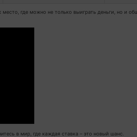
место, где можно не только выиграть деньги, но и общ
итесь в мир, где каждая ставка – это новый шанс.