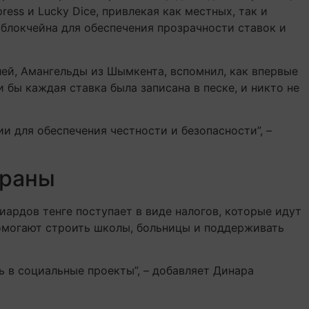
ess и Lucky Dice, привлекая как местных, так и
 блокчейна для обеспечения прозрачности ставок и
лей, Амангельды из Шымкента, вспомнил, как впервые
и бы каждая ставка была записана в песке, и никто не
и для обеспечения честности и безопасности”, –
траны
ардов тенге поступает в виде налогов, которые идут
омогают строить школы, больницы и поддерживать
ь в социальные проекты”, – добавляет Динара