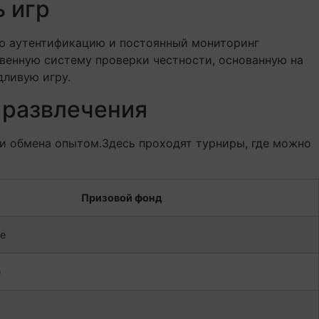
ь игр
ую аутентификацию и постоянный мониторинг
твенную систему проверки честности, основанную на
дливую игру.
и развлечения
 и обмена опытом.Здесь проходят турниры, где можно
Призовой фонд
ге
е