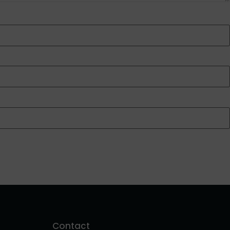
Contact