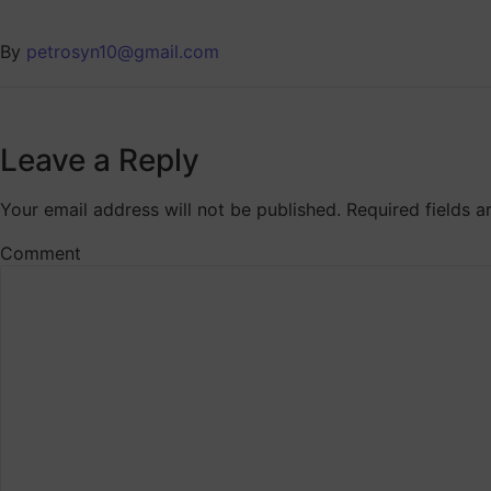
By
petrosyn10@gmail.com
Leave a Reply
Your email address will not be published.
Required fields 
Comment