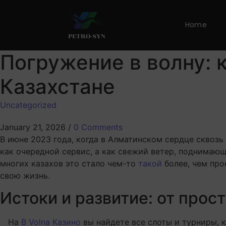
m
hacklink
film izle
hacklink
Home
PETRO-SYN
Погружение в волну: 
Казахстане
Uncategorized
January 21, 2026
/
0 Comments
В июне 2023 года, когда в Алматинском сердце сквозь
как очередной сервис, а как свежий ветер, поднимаю
многих казахов это стало чем-то
такой
более, чем про
свою жизнь.
Истоки и развитие: от прос
На
В Volna Казино
вы найдете все слоты и турниры, к