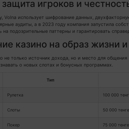
 защита игроков и честност
у, Volna использует шифрование данных, двухфакторн
ярные аудиты, а в 2023 году компания запустила собс
 на подозрительные паттерны и гарантировать справе
ние казино на образ жизни 
о не только источник дохода, но и место для общения
узнавать о новых слотах и бонусных программах.
Тип
Рулетка
100 000 тен
Слоты
50 000 тенг
Покер
75 000 тенге