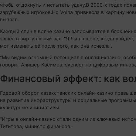
чтобы отдохнуть и испытать удачу.В 2000‑х годах появ
зарубежных игроков.Но Volna привнесла в картину нов
выплат.
Каждый спин в волне казино записывается в блокчейне
зашёл в виртуальный зал: “Я был в шоке, когда увидел
мог изменить её после того, как она исчезла”.
“Мы видим огромный потенциал в онлайн‑казино, особе
говорит Алишер Касимов, эксперт по цифровым иннов
Финансовый эффект: как во
Годовой оборот казахстанских онлайн‑казино превышае
на развитие инфраструктуры и социальные программы.
культурные инициативы.
“Игры в онлайн‑казино стали одним из ключевых источ
Тигитова, министр финансов.