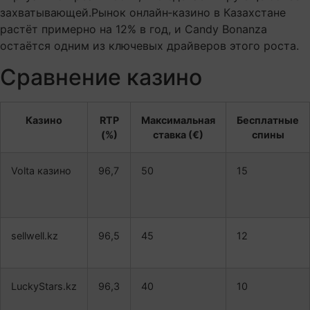
захватывающей.Рынок онлайн‑казино в Казахстане
растёт примерно на 12% в год, и Candy Bonanza
остаётся одним из ключевых драйверов этого роста.
Сравнение казино
Казино
RTP
Максимальная
Бесплатные
(%)
ставка (€)
спины
Volta казино
96,7
50
15
sellwell.kz
96,5
45
12
LuckyStars.kz
96,3
40
10