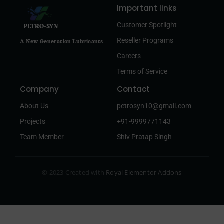
Important links
Customer Spotlight
PETRO-SYN
Reseller Programs
A New Generation Lubricants
Careers
Terms of Service
Company
Contact
About Us
petrosyn10@gmail.com
Projects
+91-9999771143
Team Member
Shiv Pratap Singh
© 2023 Created with
Royal Elementor Addons