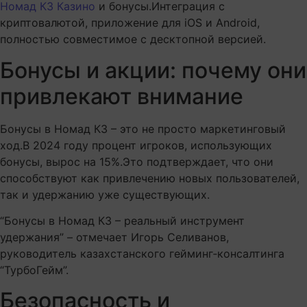
Номад КЗ Казино
и бонусы.Интеграция с
криптовалютой, приложение для iOS и Android,
полностью совместимое с десктопной версией.
Бонусы и акции: почему они
привлекают внимание
Бонусы в Номад КЗ – это не просто маркетинговый
ход.В 2024 году процент игроков, использующих
бонусы, вырос на 15%.Это подтверждает, что они
способствуют как привлечению новых пользователей,
так и удержанию уже существующих.
“Бонусы в Номад КЗ – реальный инструмент
удержания” – отмечает Игорь Селиванов,
руководитель казахстанского гейминг‑консалтинга
“ТурбоГейм”.
Безопасность и