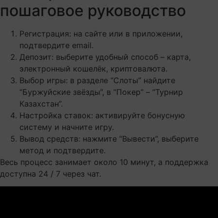
пошаговое руководство
Регистрация: на сайте или в приложении,
подтвердите email.
Депозит: выберите удобный способ – карта,
электронный кошелёк, криптовалюта.
Выбор игры: в разделе “Слоты” найдите
“Буржуйские звёзды”, в “Покер” – “Турнир
Казахстан”.
Настройка ставок: активируйте бонусную
систему и начните игру.
Вывод средств: нажмите “Вывести”, выберите
метод и подтвердите.
Весь процесс занимает около 10 минут, а поддержка
доступна 24 / 7 через чат.