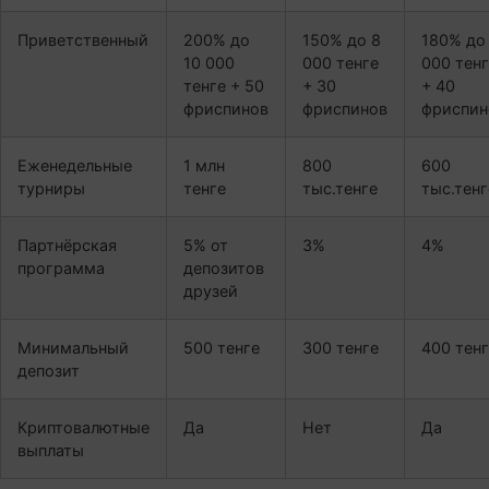
Приветственный
200% до
150% до 8
180% до
10 000
000 тенге
000 тен
тенге + 50
+ 30
+ 40
фриспинов
фриспинов
фриспин
Еженедельные
1 млн
800
600
турниры
тенге
тыс.тенге
тыс.тенг
Партнёрская
5% от
3%
4%
программа
депозитов
друзей
Минимальный
500 тенге
300 тенге
400 тен
депозит
Криптовалютные
Да
Нет
Да
выплаты