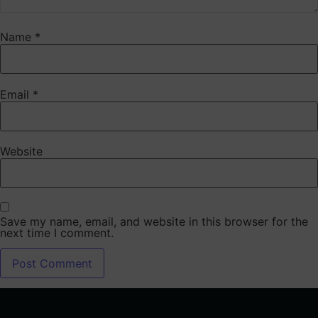
Name
*
Email
*
Website
Save my name, email, and website in this browser for the
next time I comment.