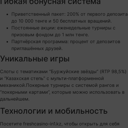
Гибкая бонусная система
Приветственный пакет: 200% от первого депозита
до 10 000 тенге и 50 бесплатных вращений.
Постоянные акции: еженедельные турниры с
призовым фондом до 1 млн тенге.
Партнёрская программа: процент от депозитов
приглашённых друзей.
Уникальные игры
Слоты с тематиками “Буржуйские звёзды” (RTP 98,5%)
и “Казахская степь” с мульти‑платформенной
механикой.Покерные турниры с системой рангов и
“покерными картами”, которые можно использовать в
дальнейшем.
Технологии и мобильность
Посетите freshcasino-in1.kz, чтобы открыть для себя