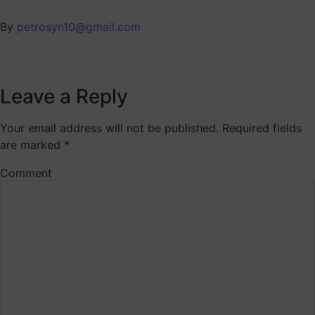
By
petrosyn10@gmail.com
Leave a Reply
Your email address will not be published.
Required fields
are marked
*
Comment