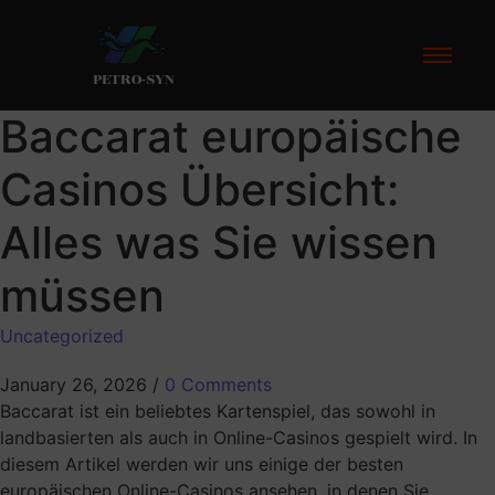
klink
hack forum
hacklink
film izle
hacklink
PETRO-SYN
Baccarat europäische
Casinos Übersicht:
Alles was Sie wissen
müssen
Uncategorized
January 26, 2026
/
0 Comments
Baccarat ist ein beliebtes Kartenspiel, das sowohl in
landbasierten als auch in Online-Casinos gespielt wird. In
diesem Artikel werden wir uns einige der besten
europäischen Online-Casinos ansehen, in denen Sie