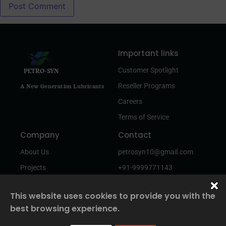
Important links
Customer Spotlight
PETRO-SYN
Reseller Programs
A New Generation Lubricants
Careers
Terms of Service
Company
Contact
About Us
petrosyn10@gmail.com
Projects
+91-9999771143
Team Member
Shiv Pratap Singh
This website uses cookies to provide you with the
best browsing experience.
© 2023 Created with
Royal Elementor Addons