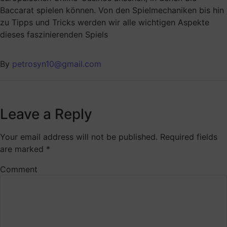
Baccarat spielen können. Von den Spielmechaniken bis hin
zu Tipps und Tricks werden wir alle wichtigen Aspekte
dieses faszinierenden Spiels
By
petrosyn10@gmail.com
Leave a Reply
Your email address will not be published.
Required fields
are marked
*
Comment