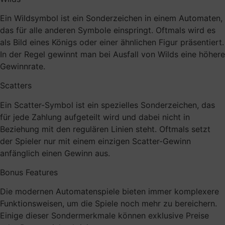
Ein Wildsymbol ist ein Sonderzeichen in einem Automaten,
das für alle anderen Symbole einspringt. Oftmals wird es
als Bild eines Königs oder einer ähnlichen Figur präsentiert.
In der Regel gewinnt man bei Ausfall von Wilds eine höhere
Gewinnrate.
Scatters
Ein Scatter-Symbol ist ein spezielles Sonderzeichen, das
für jede Zahlung aufgeteilt wird und dabei nicht in
Beziehung mit den regulären Linien steht. Oftmals setzt
der Spieler nur mit einem einzigen Scatter-Gewinn
anfänglich einen Gewinn aus.
Bonus Features
Die modernen Automatenspiele bieten immer komplexere
Funktionsweisen, um die Spiele noch mehr zu bereichern.
Einige dieser Sondermerkmale können exklusive Preise