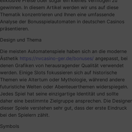
exklusive Preise oder sogar ein kleines Vermögen zu
gewinnen. In diesem Artikel werden wir uns auf diese
Thematik konzentrieren und Ihnen eine umfassende
Analyse der Bonusspielautomaten in deutschen Casinos
präsentieren.
Design und Thema
Die meisten Automatenspiele haben sich an die moderne
Ästhetik
https://nvcasino-ger.de/bonuses/
angepasst, bei
denen Grafiken von herausragender Qualität verwendet
werden. Einige Slots fokussieren sich auf historische
Themen wie Altertum oder Mythologie, während andere
futuristiche Welten oder Abenteuerthemen widerspiegeln.
Jedes Spiel hat seine einzigartige Identität und sollte
daher eine bestimmte Zielgruppe ansprechen. Die Designer
dieser Spiele verstehen sehr gut, dass der erste Eindruck
bei den Spielern zählt.
Symbols