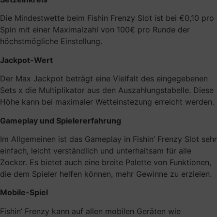
Die Mindestwette beim Fishin Frenzy Slot ist bei €0,10 pro
Spin mit einer Maximalzahl von 100€ pro Runde der
höchstmögliche Einstellung.
Jackpot-Wert
Der Max Jackpot beträgt eine Vielfalt des eingegebenen
Sets x die Multiplikator aus den Auszahlungstabelle. Diese
Höhe kann bei maximaler Wetteinstezung erreicht werden.
Gameplay und Spielererfahrung
Im Allgemeinen ist das Gameplay in Fishin’ Frenzy Slot sehr
einfach, leicht verständlich und unterhaltsam für alle
Zocker. Es bietet auch eine breite Palette von Funktionen,
die dem Spieler helfen können, mehr Gewinne zu erzielen.
Mobile-Spiel
Fishin’ Frenzy kann auf allen mobilen Geräten wie