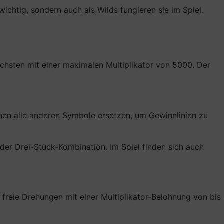
ichtig, sondern auch als Wilds fungieren sie im Spiel.
öchsten mit einer maximalen Multiplikator von 5000. Der
nen alle anderen Symbole ersetzen, um Gewinnlinien zu
er Drei-Stück-Kombination. Im Spiel finden sich auch
 freie Drehungen mit einer Multiplikator-Belohnung von bis