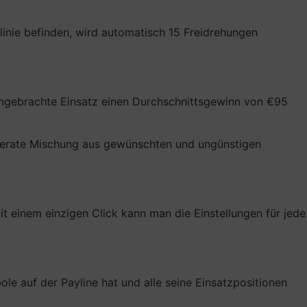
nlinie befinden, wird automatisch 15 Freidrehungen
 eingebrachte Einsatz einen Durchschnittsgewinn von €95
moderate Mischung aus gewünschten und ungünstigen
it einem einzigen Click kann man die Einstellungen für jede
le auf der Payline hat und alle seine Einsatzpositionen