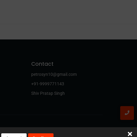
Contact
petrosyn10@gmail.com
+91-9999771143
Shiv Pratap Singh