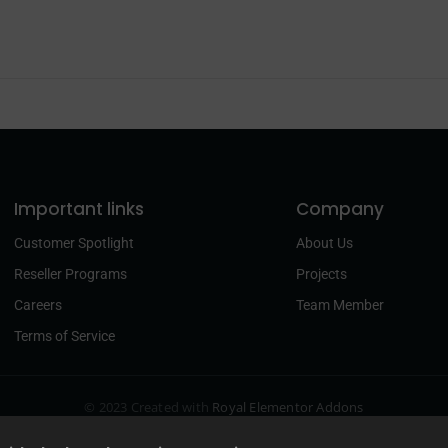
Important links
Company
Customer Spotlight
About Us
Reseller Programs
Projects
Careers
Team Member
Terms of Service
© 2023 Created with
Royal Elementor Addons