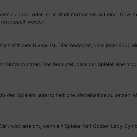
. Wenn sich drei oder mehr Gladiatormasken auf einer Gewin
l verdoppelt werden.
chschnittliches Niveau ist. Dies bedeutet, dass jeder €100
tleren Slotautomaten. Das bedeutet, dass der Spieler eine 
ht den Spielern unterschiedliche Wetteinsätze zu setzen. M
ert wird erreicht, wenn ein Spieler fünf Golden Lady-Symbo