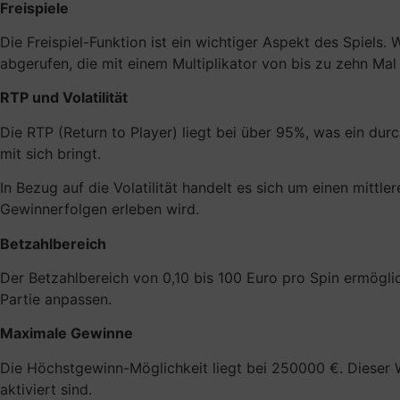
Freispiele
Die Freispiel-Funktion ist ein wichtiger Aspekt des Spiels
abgerufen, die mit einem Multiplikator von bis zu zehn Ma
RTP und Volatilität
Die RTP (Return to Player) liegt bei über 95%, was ein dur
mit sich bringt.
In Bezug auf die Volatilität handelt es sich um einen mit
Gewinnerfolgen erleben wird.
Betzahlbereich
Der Betzahlbereich von 0,10 bis 100 Euro pro Spin ermöglic
Partie anpassen.
Maximale Gewinne
Die Höchstgewinn-Möglichkeit liegt bei 250000 €. Dieser W
aktiviert sind.