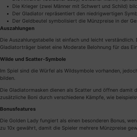
Die Krieger (zwei Männer mit Schwert und Schild) bild
Der Gladiator repräsentiert den niedrigwertigen Sym
Der Geldbeutel symbolisiert die Münzpreise in der Ges
Auszahlungen
Die Auszahlungstabelle ist einfach und leicht verständlic
Gladiatorträger bietet eine Moderate Belohnung für das Ein
Wilde und Scatter-Symbole
Im Spiel sind die Würfel als Wildsymbole vorhanden, jedoc
bilden.
Die Gladiatormasken dienen als Scatter und öffnen damit d
zusätzliche Boni durch verschiedene Kämpfe, wie beispiels
Bonusfeatures
Die Golden Lady fungiert als einen besonderen Bonus, wenn 
zu 10x gewährt, damit die Spieler mehrere Münzpreise ge