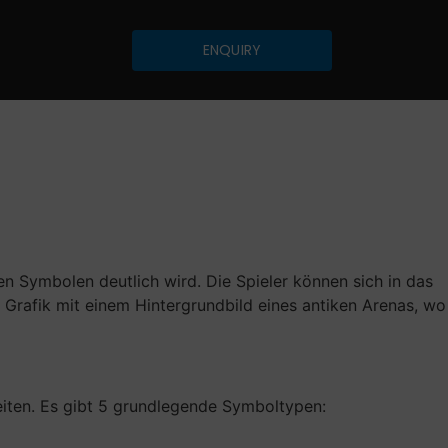
ENQUIRY
n Symbolen deutlich wird. Die Spieler können sich in das
 Grafik mit einem Hintergrundbild eines antiken Arenas, wo
eiten. Es gibt 5 grundlegende Symboltypen: