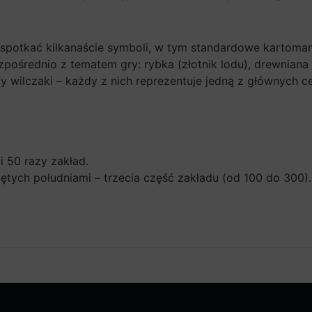
 spotkać kilkanaście symboli, w tym standardowe kartoma
ezpośrednio z tematem gry: rybka (złotnik lodu), drewnian
 wilczaki – każdy z nich reprezentuje jedną z głównych cec
 50 razy zakład.
ciętych południami – trzecia część zakładu (od 100 do 300).