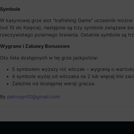
Symbole
W kasynowej grze slot "Icefishing Game" uczestnik możne
(od 10 do Księcia), następnie są trzy symbole związane b
rzeczywistego polarnego łowienia. Ostatnie symbole są trzy
Wygrane i Zabawy Bonusowe
Oto lista dostępnych w tej grze jackpotów:
5 symbolem wyższy niż wilczak – wygraną o wartości
4 symbole wyżej od wilczaka na 2 lub więcej linii za
Zależnie od dostępnej wersji gracza.
By
petrosyn10@gmail.com