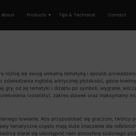
About
Products
Tips & Technical
Contact
re różnią się swoją unikalną tematyką i sposób prowadzen
s do odwiedzenia mglistej arktycznej płytskości, gdzie łow
 gry, od jej tematyki i dizajnu po symboli, wygrane, wilcz
korelowania (volatility), zakres stawek oraz maksymalny m
arnego łowienia. Aby przypodobać się graczom, twórcy pos
awy tematyczne często mają duże znaczenie dla odbiorców
twórca starał się udostępnić nam atmosferę szalonego pó