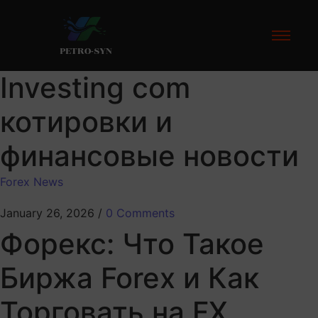
k
hack forum
hacklink
film izle
hacklink
PETRO-SYN
Investing com
котировки и
финансовые новости
Forex News
January 26, 2026
/
0 Comments
Форекс: Что Такое
Биржа Forex и Как
Торговать на FX