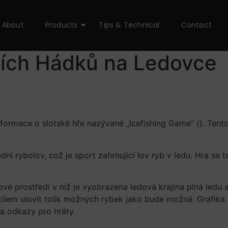
About
Products
Tips & Technical
Contact
ních Hádků na Ledovce
nformace o slotské hře nazývané „Icefishing Game“ (). Tento
ní rybolov, což je sport zahrnující lov ryb v ledu. Hra se t
ové prostředí v níž je vyobrazena ledová krajina plná ledu a 
cílem ulovit tolik možných rybek jako bude možné. Grafik
a odkazy pro hráty.