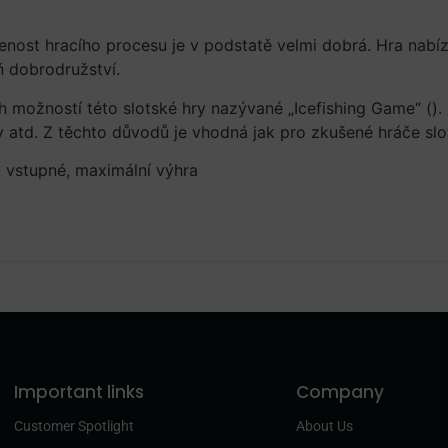
nost hracího procesu je v podstatě velmi dobrá. Hra nabízí 
ň dobrodružství.
h možností této slotské hry nazývané „Icefishing Game“ ().
y atd. Z těchto důvodů je vhodná jak pro zkušené hráče slo
a, vstupné, maximální výhra
Important links
Company
Customer Spotlight
About Us