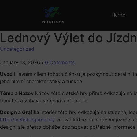
k
film izle
hacklink
Home
PETRO-SYN
Lednový Výlet do Jízd
Uncategorized
January 13, 2026
/
0 Comments
Úvod
Hlavním cílem tohoto článku je poskytnout detailní i
jeho hlavní charakteristiky a funkce.
Téma a Název
Název této slotské hry přímo odkazuje na led
tematická zábavu spojená s přírodou.
Design a Grafika
Interiér této hry odkazuje na studené, led
http://icefishingame.cz/
ve své loďce na ledovém jezeře s 
design, ale přesto dokáže zobrazovat potřebné informace 