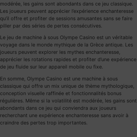
modérée, les gains sont abondants dans ce jeu classique.
Les joueurs peuvent apprécier l’expérience enchanteresse
qu’il offre et profiter de sessions amusantes sans se faire
piller par des séries de pertes consécutives.
Le jeu de machine à sous Olympe Casino est un véritable
voyage dans le monde mythique de la Grèce antique. Les
joueurs peuvent explorer les mythes enchanteresse,
apprécier les rotations rapides et profiter d’une expérience
de jeu fluide sur leur appareil mobile ou fixe.
En somme, Olympe Casino est une machine à sous
classique qui offre un mix unique de thème mythologique,
conception visuelle raffinée et fonctionnalités bonus
régulières. Même si la volatilité est modérée, les gains sont
abondants dans ce jeu qui conviendra aux joueurs
recherchant une expérience enchanteresse sans avoir à
craindre des pertes trop importantes.