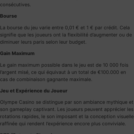
consécutives.
Bourse
La bourse du jeu varie entre 0,01 € et 1 € par crédit. Cela
signifie que les joueurs ont la flexibilité d’augmenter ou de
diminuer leurs paris selon leur budget.
Gain Maximum
Le gain maximum possible dans le jeu est de 10 000 fois
l’argent misé, ce qui équivaut à un total de €100.000 en
cas de combinaison gagnante maximale.
Jeu et Expérience du Joueur
Olympe Casino se distingue par son ambiance mythique et
son gameplay captivant. Les joueurs peuvent apprécier les
rotations rapides, le son imposant et la conception visuelle
raffinée qui rendent l’expérience encore plus conviviale.