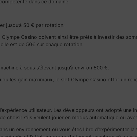
s compétente dans ce domaine.
r jusqu’à 50 € par rotation.
ne Olympe Casino doivent ainsi être prêts à investir des s
lle est de 50€ sur chaque rotation.
chine à sous s’élevant jusqu’à environ 500 €.
eu ou les gain maximaux, le slot Olympe Casino offrir un re
expérience utilisateur. Les développeurs ont adopté une inte
 de choisir s’ils veulent jouer en modus automatique ou avec
ns un environnement où vous êtes libre d’expérimenter la v
 soignés et l’effet sonore parfaitement synchronisé pour d