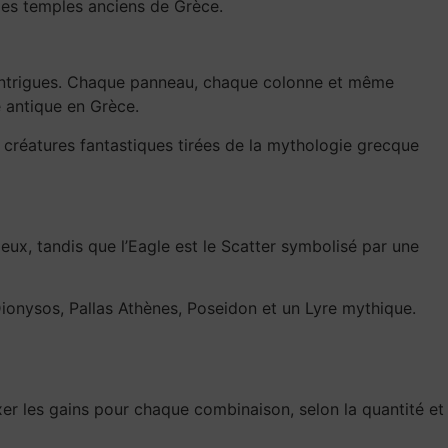
des temples anciens de Grèce.
es intrigues. Chaque panneau, chaque colonne et même
e antique en Grèce.
créatures fantastiques tirées de la mythologie grecque
ieux, tandis que l’Eagle est le Scatter symbolisé par une
Dionysos, Pallas Athènes, Poseidon et un Lyre mythique.
er les gains pour chaque combinaison, selon la quantité et