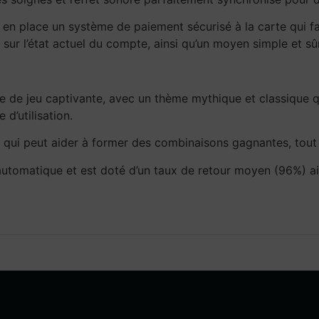
en place un système de paiement sécurisé à la carte qui facil
sur l’état actuel du compte, ainsi qu’un moyen simple et sûr
e de jeu captivante, avec un thème mythique et classique q
 d’utilisation.
 qui peut aider à former des combinaisons gagnantes, tout 
tomatique et est doté d’un taux de retour moyen (96%) ain