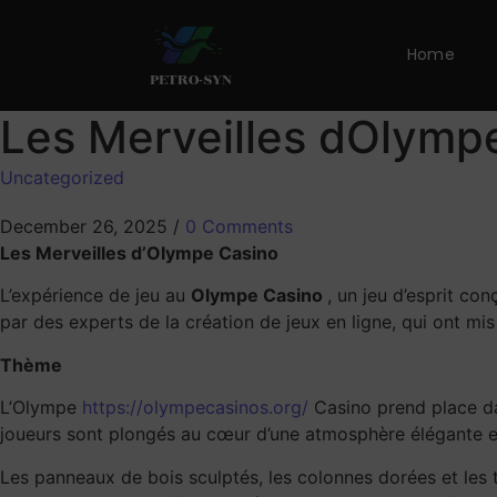
ck forum
hacklink
film izle
hacklink
Home
PETRO-SYN
Les Merveilles dOlymp
Uncategorized
December 26, 2025
/
0 Comments
Les Merveilles d’Olympe Casino
L’expérience de jeu au
Olympe Casino
, un jeu d’esprit c
par des experts de la création de jeux en ligne, qui ont mis
Thème
L’Olympe
https://olympecasinos.org/
Casino prend place da
joueurs sont plongés au cœur d’une atmosphère élégante et r
Les panneaux de bois sculptés, les colonnes dorées et les