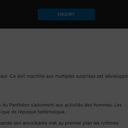
ENQUIRY
eur. Ce slot machine aux multiples surprises est développé
és du Panthéon s’adonnent aux activités des hommes. Les
ique de l’époque hellénistique.
a bande-son envoûtante met au premier plan les rythmes