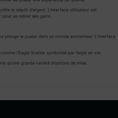
ite le dépôt d’argent. L’interface utilisateur est
 pour se retirer ses gains.
ui plonge le joueur dans un monde enchanteur. L’interface
comme l’Eagle Scatter symbolisé par l’aigle en vol.
si qu’une grande variété d’options de mise.