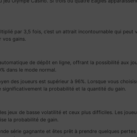
du jeu Olympe Casino. Si trois ou quatre Eagles apparaissen
tiplié par 3,5 fois, c’est un attrait incontournable qui peu
r vos gains.
utomatique de dépôt en ligne, offrant la possibilité aux jo
40% dans le mode normal.
yen des joueurs est supérieur à 96%. Lorsque vous choisis
significativement la probabilité et la quantité du gain.
es jeux de basse volatilité et ceux plus difficiles. Les jou
se la probabilité de gain.
rande série gagnante et êtes prêt à prendre quelques perte