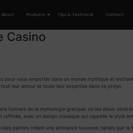
About
Products
Tips & Technical
Contact
e Casino
onçu pour vous emporter dans un monde mythique et enchant
 tout leur amour et toute leur expertise dans ce projet.
ns l’univers de la mythologie grecque, où les dieux vénér
affinée, avec un design classique qui rappelle le style ant
 toiles peintes créent une ambiance luxueuse, tandis que l