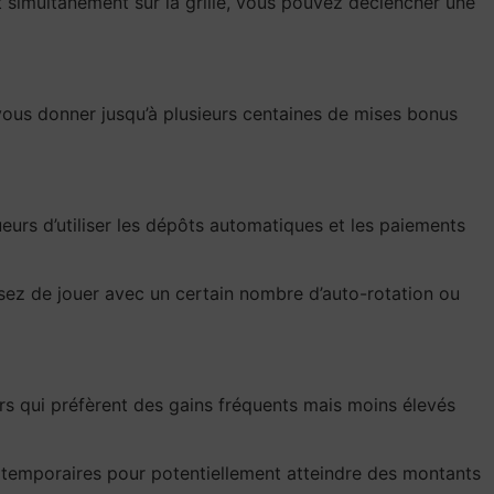
t simultanément sur la grille, vous pouvez déclencher une
t vous donner jusqu’à plusieurs centaines de mises bonus
ueurs d’utiliser les dépôts automatiques et les paiements
sez de jouer avec un certain nombre d’auto-rotation ou
eurs qui préfèrent des gains fréquents mais moins élevés
s temporaires pour potentiellement atteindre des montants