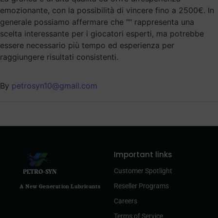
emozionante, con la possibilità di vincere fino a 2500€. In
generale possiamo affermare che "" rappresenta una
scelta interessante per i giocatori esperti, ma potrebbe
essere necessario più tempo ed esperienza per
raggiungere risultati consistenti.
By
petrosyn10@gmail.com
Important links
Customer Spotlight
PETRO-SYN
Reseller Programs
A New Generation Lubricants
Careers
Terms of Service