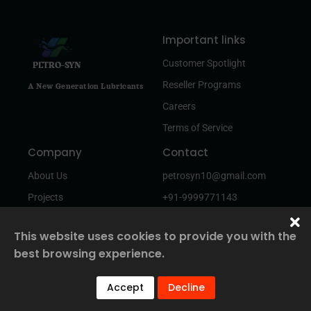
Important links
Customer Spotlight
PETRO-SYN
Reseller Programs
A New Generation Lubricants
Careers
Terms of Service
Company
Contact
About Us
petrosyn10@gmail.com
Projects
+91-9999771143
Team Member
Shiv Pratap Singh
This website uses cookies to provide you with the
best browsing experience.
© 2023 Created with
Royal Elementor Addons
Accept
Decline