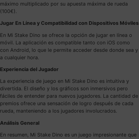
máximo multiplicado por su apuesta máxima de rueda
(100€).
Jugar En Línea y Compatibilidad con Dispositivos Móviles
En Mi Stake Dino se ofrece la opción de jugar en línea o
móvil. La aplicación es compatible tanto con iOS como
con Android, lo que le permite acceder desde donde sea y
a cualquier hora.
Experiencia del Jugador
La experiencia de juego en Mi Stake Dino es intuitiva y
divertida. El diseño y los gráficos son inmersivos pero
fáciles de entender para nuevos jugadores. La cantidad de
premios ofrece una sensación de logro después de cada
rueda, manteniendo a los jugadores involucrados.
Análisis General
En resumen, Mi Stake Dino es un juego impresionante que