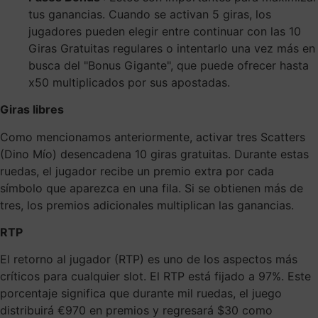
tus ganancias. Cuando se activan 5 giras, los
jugadores pueden elegir entre continuar con las 10
Giras Gratuitas regulares o intentarlo una vez más en
busca del "Bonus Gigante", que puede ofrecer hasta
x50 multiplicados por sus apostadas.
Giras libres
Como mencionamos anteriormente, activar tres Scatters
(Dino Mío) desencadena 10 giras gratuitas. Durante estas
ruedas, el jugador recibe un premio extra por cada
símbolo que aparezca en una fila. Si se obtienen más de
tres, los premios adicionales multiplican las ganancias.
RTP
El retorno al jugador (RTP) es uno de los aspectos más
críticos para cualquier slot. El RTP está fijado a 97%. Este
porcentaje significa que durante mil ruedas, el juego
distribuirá €970 en premios y regresará $30 como