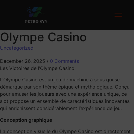
ck forum
hacklink
film izle
hacklink
PETRO-SYN
Olympe Casino
Uncategorized
December 26, 2025
/
0 Comments
Les Victoires de l’Olympe Casino
L’Olympe Casino est un jeu de machine à sous qui se
démarque par son thème épique et mythologique. Conçu
pour amuser les joueurs avec une expérience unique, ce
slot propose un ensemble de caractéristiques innovantes
qui enrichissent considérablement l’expérience de jeu.
Conception graphique
La conception visuelle du Olympe Casino est directement