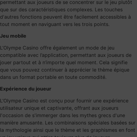
permettant aux joueurs de se concentrer sur le jeu plutôt
que sur des caractéristiques complexes. Les touches
d'autres fonctions peuvent être facilement accessibles à
tout moment en naviguant vers les trois points.
Jeu mobile
L’Olympe Casino offre également un mode de jeu
compatible avec l’application, permettant aux joueurs de
jouer partout et à n’importe quel moment. Cela signifie
que vous pouvez continuer à apprécier le thème épique
dans un format portable en toute commodité.
Expérience du joueur
L’Olympe Casino est conçu pour fournir une expérience
utilisateur unique et captivante, offrant aux joueurs
l'occasion de s'immerger dans les mythes grecs d'une
manière amusante. Les combinaisons spéciales basées sur
la mythologie ainsi que le thème et les graphismes en font