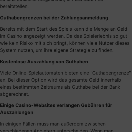
bereitstellen.
Guthabengrenzen bei der Zahlungsanmeldung
Bereits mit dem Start des Spiels kann die Menge an Geld
im Casino angezeigt werden. Da das Spielerlebnis so gut
wie kein Risiko mit sich bringt, können viele Nutzer dieses
System nutzen, um ihre eigene Strategie zu finden.
Kostenlose Auszahlung von Guthaben
Viele Online-Spielautomaten bieten eine "Guthabengrenze"
an. Bei dieser Option wird das gesamte Geld innerhalb
eines bestimmten Zeitraums als Guthabe bei der Bank
abgerechnet.
Einige Casino-Websites verlangen Gebühren für
Auszahlungen
In einigen Fällen muss man außerdem zwischen
verschiedenen Anbietern unterscheiden. Wenn man