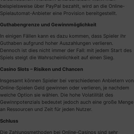
beispielsweise über PayPal bezahlt, wird an die Online-
Spielautomat-Anbieter eine Provision bereitgestellt.
Guthabengrenze und Gewinnmöglichkeit
In einigen Fällen kann es dazu kommen, dass Spieler ihr
Guthaben aufgrund hoher Auszahlungen verlieren.
Dennoch ist dies nicht immer der Fall: mit jedem Start des
Spiels steigt die Wahrscheinlichkeit auf einen Sieg.
Casino Slots – Risiken und Chancen
Insgesamt können Spieler bei verschiedenen Anbietern von
Online-Spielen Geld gewinnen oder verlieren, je nachdem
welche Option sie wählen. Die hohe Volatilität des
Gewinnpotenzials bedeutet jedoch auch eine große Menge
an Ressourcen und Zeit für jeden Nutzer.
Schluss
Die Zahlungsmethoden bei Online-Casinos sind sehr