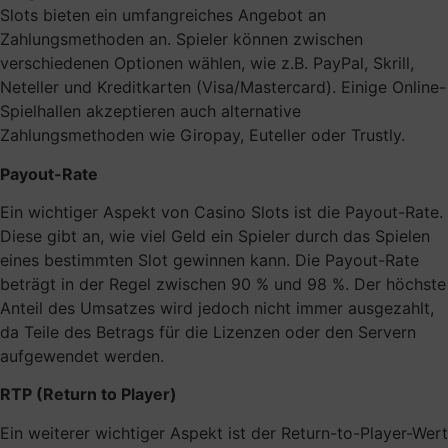
Slots bieten ein umfangreiches Angebot an
Zahlungsmethoden an. Spieler können zwischen
verschiedenen Optionen wählen, wie z.B. PayPal, Skrill,
Neteller und Kreditkarten (Visa/Mastercard). Einige Online-
Spielhallen akzeptieren auch alternative
Zahlungsmethoden wie Giropay, Euteller oder Trustly.
Payout-Rate
Ein wichtiger Aspekt von Casino Slots ist die Payout-Rate.
Diese gibt an, wie viel Geld ein Spieler durch das Spielen
eines bestimmten Slot gewinnen kann. Die Payout-Rate
beträgt in der Regel zwischen 90 % und 98 %. Der höchste
Anteil des Umsatzes wird jedoch nicht immer ausgezahlt,
da Teile des Betrags für die Lizenzen oder den Servern
aufgewendet werden.
RTP (Return to Player)
Ein weiterer wichtiger Aspekt ist der Return-to-Player-Wert