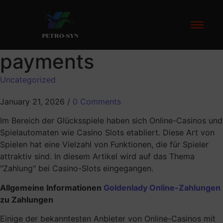
acklink
hack forum
hacklink
film izle
hacklink
PETRO-SYN
payments
Uncategorized
January 21, 2026
/
0 Comments
Im Bereich der Glücksspiele haben sich Online-Casinos und
Spielautomaten wie Casino Slots etabliert. Diese Art von
Spielen hat eine Vielzahl von Funktionen, die für Spieler
attraktiv sind. In diesem Artikel wird auf das Thema
"Zahlung" bei Casino-Slots eingegangen.
Allgemeine Informationen
Goldenlady Online-Zahlungen
zu Zahlungen
Einige der bekanntesten Anbieter von Online-Casinos mit