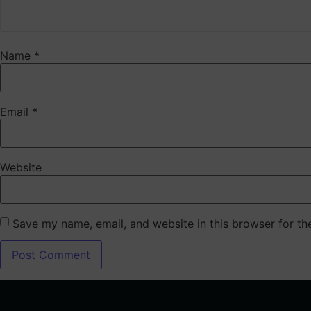
Name
*
Email
*
Website
Save my name, email, and website in this browser for th