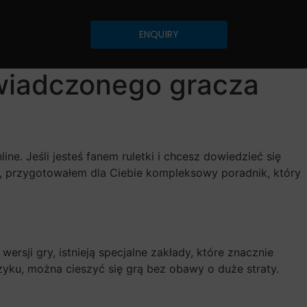
ENQUIRY
świadczonego gracza
e. Jeśli jesteś fanem ruletki i chcesz dowiedzieć się
ine, przygotowałem dla Ciebie kompleksowy poradnik, który
ersji gry, istnieją specjalne zakłady, które znacznie
zyku, można cieszyć się grą bez obawy o duże straty.