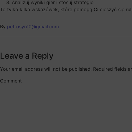
Analizuj wyniki gier i stosuj strategie
To tylko kilka wskazówek, które pomogą Ci cieszyć się rul
By
petrosyn10@gmail.com
Leave a Reply
Your email address will not be published.
Required fields 
Comment