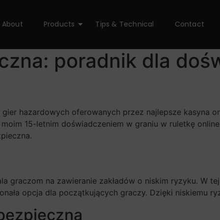
About
Products
Tips & Technical
Contact
eczna: poradnik dla do
 gier hazardowych oferowanych przez najlepsze kasyna onlin
zięki moim 15-letnim doświadczeniem w graniu w ruletkę onl
zpieczna.
la graczom na zawieranie zakładów o niskim ryzyku. W tej w
onała opcja dla początkujących graczy. Dzięki niskiemu ry
 bezpieczna