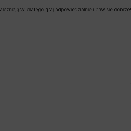
leżniający, dlatego graj odpowiedzialnie i baw się dobrze!