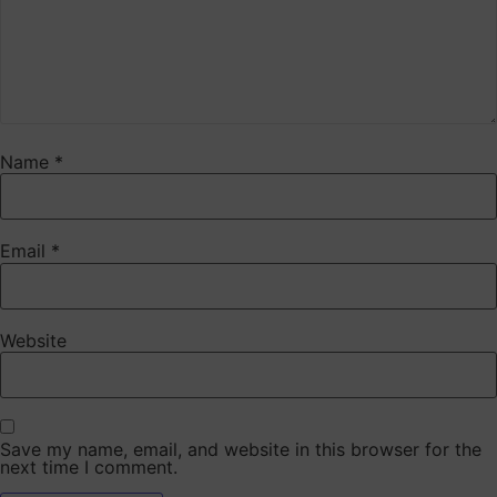
Name
*
Email
*
Website
Save my name, email, and website in this browser for the
next time I comment.