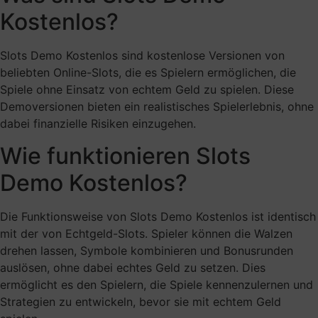
Kostenlos?
Slots Demo Kostenlos sind kostenlose Versionen von
beliebten Online-Slots, die es Spielern ermöglichen, die
Spiele ohne Einsatz von echtem Geld zu spielen. Diese
Demoversionen bieten ein realistisches Spielerlebnis, ohne
dabei finanzielle Risiken einzugehen.
Wie funktionieren Slots
Demo Kostenlos?
Die Funktionsweise von Slots Demo Kostenlos ist identisch
mit der von Echtgeld-Slots. Spieler können die Walzen
drehen lassen, Symbole kombinieren und Bonusrunden
auslösen, ohne dabei echtes Geld zu setzen. Dies
ermöglicht es den Spielern, die Spiele kennenzulernen und
Strategien zu entwickeln, bevor sie mit echtem Geld