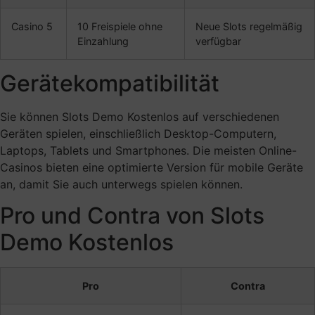
Casino 5
10 Freispiele ohne
Neue Slots regelmäßig
Einzahlung
verfügbar
Gerätekompatibilität
Sie können Slots Demo Kostenlos auf verschiedenen
Geräten spielen, einschließlich Desktop-Computern,
Laptops, Tablets und Smartphones. Die meisten Online-
Casinos bieten eine optimierte Version für mobile Geräte
an, damit Sie auch unterwegs spielen können.
Pro und Contra von Slots
Demo Kostenlos
Pro
Contra