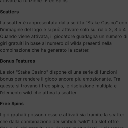
attivare la funzione "Free Spins".
Scatters
La scatter è rappresentata dalla scritta "Stake Casino" con
l’immagine del logo e si può attivare solo sul rullo 2, 3 o 4.
Quando viene attivata, il giocatore guadagna un numero di
giri gratuiti in base al numero di wilds presenti nella
combinazione che ha generato la scatter.
Bonus Features
La slot "Stake Casino" dispone di una serie di funzioni
bonus per rendere il gioco ancora più emozionante. Tra
queste si trovano i free spins, le risoluzione multipla e
l’elemento wild che attiva la scatter.
Free Spins
I giri gratuiti possono essere attivati sia tramite la scatter
che dalla combinazione dei simboli "wild". La slot offre