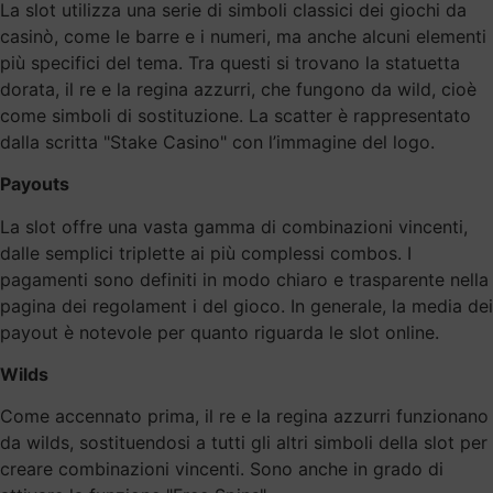
La slot utilizza una serie di simboli classici dei giochi da
casinò, come le barre e i numeri, ma anche alcuni elementi
più specifici del tema. Tra questi si trovano la statuetta
dorata, il re e la regina azzurri, che fungono da wild, cioè
come simboli di sostituzione. La scatter è rappresentato
dalla scritta "Stake Casino" con l’immagine del logo.
Payouts
La slot offre una vasta gamma di combinazioni vincenti,
dalle semplici triplette ai più complessi combos. I
pagamenti sono definiti in modo chiaro e trasparente nella
pagina dei regolament i del gioco. In generale, la media dei
payout è notevole per quanto riguarda le slot online.
Wilds
Come accennato prima, il re e la regina azzurri funzionano
da wilds, sostituendosi a tutti gli altri simboli della slot per
creare combinazioni vincenti. Sono anche in grado di