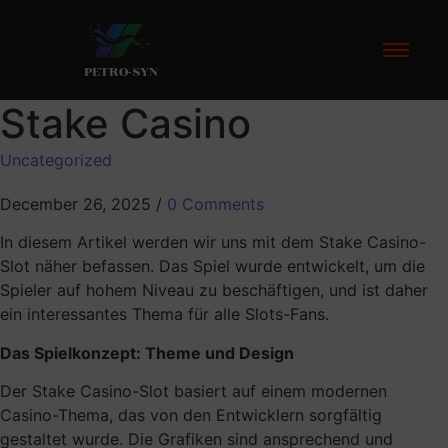
acklink
hack forum
hacklink
film izle
hacklink
PETRO-SYN
Stake Casino
Uncategorized
December 26, 2025
/
0 Comments
In diesem Artikel werden wir uns mit dem Stake Casino-
Slot näher befassen. Das Spiel wurde entwickelt, um die
Spieler auf hohem Niveau zu beschäftigen, und ist daher
ein interessantes Thema für alle Slots-Fans.
Das Spielkonzept: Theme und Design
Der Stake Casino-Slot basiert auf einem modernen
Casino-Thema, das von den Entwicklern sorgfältig
gestaltet wurde. Die Grafiken sind ansprechend und