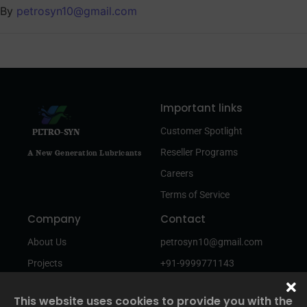
By
petrosyn10@gmail.com
Important links
Customer Spotlight
PETRO-SYN
Reseller Programs
A New Generation Lubricants
Careers
Terms of Service
Company
Contact
About Us
petrosyn10@gmail.com
Projects
+91-9999771143
Team Member
Shiv Pratap Singh
This website uses cookies to provide you with the