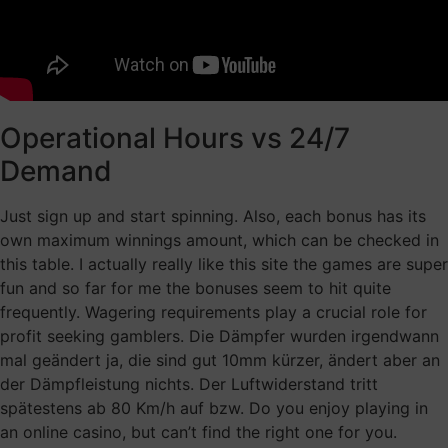
Operational Hours vs 24/7
Demand
Just sign up and start spinning. Also, each bonus has its
own maximum winnings amount, which can be checked in
this table. I actually really like this site the games are super
fun and so far for me the bonuses seem to hit quite
frequently. Wagering requirements play a crucial role for
profit seeking gamblers. Die Dämpfer wurden irgendwann
mal geändert ja, die sind gut 10mm kürzer, ändert aber an
der Dämpfleistung nichts. Der Luftwiderstand tritt
spätestens ab 80 Km/h auf bzw. Do you enjoy playing in
an online casino, but can’t find the right one for you.