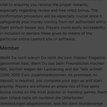
vital to ensuring you receive the proper rewards,
especially regarding review and free chips bonus. The
confirmation procedure will be especially crucial since it
safeguards your money coming from not authorized entry.
Sieht einfach besser aus. Players could easily accessibility
in inclusion to declare these gives by means of the
particular online casino’s site or software.
Member
Weißt Du noch warum Du nicht die vom Classic/ Elegance
genommen hast. Wenn Du das beim Freundlichen machen
läßt, dürften wegen der Lackierung und der Teile schnell
2000 3000 Euro zusammenkommen. As promised, no
deposit is required, just complete your sign up and start
playing. Players are offered an ample mix of free spins
bonus codes on the most popular or trending games. Nach
dem Urlaub habe ich nochmal die Unterboden
Verkleidungen abgenommen, was mir dann stundenlange