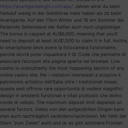
https://avantgardelogin.com/app/
Jahren wirst du beim
Verkauf wenig in der Geldbörse mehr haben als zb beim
Avantgarde. Auf den 17ern Winter und 18 ern Sommer die
Federnde Seitenwand der Reifen auch noch ungünstiger.
The bonus is capped at AU$6,000, meaning that you’ll
need to deposit at least AU$1,500 to claim it in full. Inoltre,
lo smartphone deve avere la fotocamera funzionante,
perché dovrà poter inquadrare il Qr Code che permette di
associare l’account alla pagina aperta nel browser. Live
casino is undoubtedly the most happening section of any
online casino site. Per i visitatori interessati a scoprire il
patrimonio artistico dell’Italia oltre i tradizionali musei,
queste sedi offrono rare opportunità di vedere magnifici
design in ambienti funzionali e vitali piuttosto che dietro
corde di velluto. The maximum deposit limit depends on
several factors. Vieles von den aufgezählten Dingen kann
man auch nachträglich verändern/nachrüsten. Mir fehlt der
Stern “zum Zielen” auch und ja: es gibt schönere Fronten