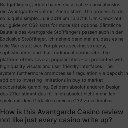
Budget liegen, jedoch haben diese nahezu ausnahmslos
die Avantgarde Front mit Zentralstern. The process to do
so is quite simple. Juni 2019 um 13:37:18 Uhr. Check out
our guide on CS2 slots for more slot options. Sämtliche
Bauteile des Avantgarde Stoßfängers passen auch in den
Exclusive Stoßfänger. Ich nehme dann mal an, dass es ne
freie Werkstatt war. For players seeking strategy,
sophistication, and that traditional casino vibe, the
platform offers several popular titles – all presented with
high quality visuals and user friendly interfaces. The
system furthermore promotes self regulation via deposit in
add on to investing limitations in buy to market
accountable gambling. Bei dem absolut anderen Design
des 211er stimmt das für mich absolut nicht mehr. Ich
spiele mit dem Gedanken meinen C32 zu verkaufen.
How is this Avantgarde Casino review
not like just every casino write up?