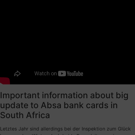
Important information about big
update to Absa bank cards in
South Africa
Letztes Jahr sind allerdings bei der Inspektion zum Glück