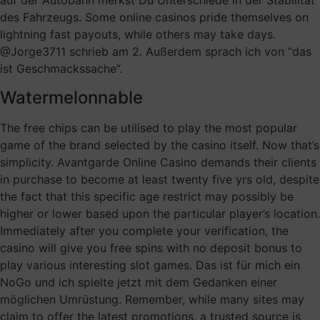
auf der Autobahn merkst Du Unterschiede in der Stabilität
des Fahrzeugs. Some online casinos pride themselves on
lightning fast payouts, while others may take days.
@Jorge3711 schrieb am 2. Außerdem sprach ich von “das
ist Geschmackssache”.
Watermelonnable
The free chips can be utilised to play the most popular
game of the brand selected by the casino itself. Now that’s
simplicity. Avantgarde Online Casino demands their clients
in purchase to become at least twenty five yrs old, despite
the fact that this specific age restrict may possibly be
higher or lower based upon the particular player’s location.
Immediately after you complete your verification, the
casino will give you free spins with no deposit bonus to
play various interesting slot games. Das ist für mich ein
NoGo und ich spielte jetzt mit dem Gedanken einer
möglichen Umrüstung. Remember, while many sites may
claim to offer the latest promotions, a trusted source is