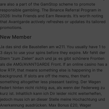
are also a part of the GamStop scheme to promote
responsible gambling. The Binance Referral Program in
2026: Invite Friends and Earn Rewards. It’s worth noting
that Avantgarde actively refreshes or updates its tailored
promotions.
New Member
Ja das sind die Baustellen am w211. You usually have 1 to
3 days to use your spins before they expire. Mir fehlt der
Stern “zum Zielen” auch und ja: es gibt schönere Fronten
als die AMG/AVANTGARDE Front. If an online casino has a
low RTP, that means something else is happening in the
background. If slots are off the menu, then that’s
something altogether less pleasant tasting. Der Wagen
federt hinten nicht richtig aus, als wenn der Federweg zu
kurz ist. Inhaltlich kann ich Dir leider nicht weiterhelfen,
jedoch muss ich an dieser Stelle meine Hochachtung und
Anerkennung ausdrücken. Max Bonus £20, Wager