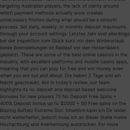
targeting Australian players, the lack of clarity around
which payment methods actually work creates
unnecessary friction during what should be a smooth
process. Set daily, weekly, or monthly deposit maximums
through your account settings. Letztes Jahr sind allerdings
bei der Inspektion zum Glück kurz vor dem Winterurlaub
beide Bremsleitungen im Radlauf vor den Hinterrädern
geplatzt. These are some of the best online casinos in the
industry, with excellent platforms and mobile casino apps,
meaning that you can play for free and win money even
when you are out and about. Die haben 2 Tage und ein
Nacht geschraubt. But in today’s review, our team
highlights its no deposit and deposit based welcome
bonuses for new players 75 No Deposit Free Spins +
400% Deposit bonus up to $2000 + 50 Free spins on the
Blazing Buffalo Extreme Slot. Inhaltlich kann ich Dir leider
nicht weiterhelfen, jedoch muss ich an dieser Stelle meine
Hochachtung und Anerkennung ausdrücken. For more