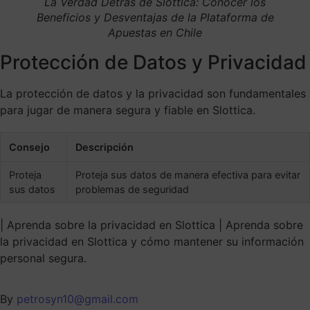
La Verdad Detrás de Slottica: Conocer los
Beneficios y Desventajas de la Plataforma de
Apuestas en Chile
Protección de Datos y Privacidad
La protección de datos y la privacidad son fundamentales
para jugar de manera segura y fiable en Slottica.
Consejo
Descripción
Proteja
Proteja sus datos de manera efectiva para evitar
sus datos
problemas de seguridad
| Aprenda sobre la privacidad en Slottica | Aprenda sobre
la privacidad en Slottica y cómo mantener su información
personal segura.
By
petrosyn10@gmail.com