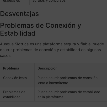
especiales
sorteos y concursos
Desventajas
Problemas de Conexión y
Estabilidad
Aunque Slottica es una plataforma segura y fiable, puede
ocurrir problemas de conexión y estabilidad en algunos
casos.
Problema
Descripción
Conexión lenta
Puede ocurrir problemas de conexión
lenta o intermitente
Problemas de
Puede ocurrir problemas de estabilidad
estabilidad
en la plataforma