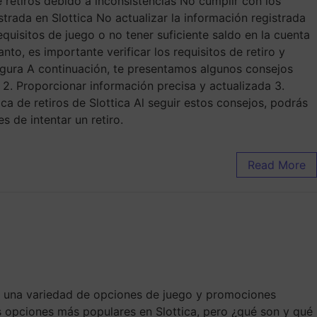
 retiros debido a inconsistencias No cumplir con los
strada en Slottica No actualizar la información registrada
equisitos de juego o no tener suficiente saldo en la cuenta
to, es importante verificar los requisitos de retiro y
Segura A continuación, te presentamos algunos consejos
ro 2. Proporcionar información precisa y actualizada 3.
ca de retiros de Slottica Al seguir estos consejos, podrás
s de intentar un retiro.
Read More
ndo una variedad de opciones de juego y promociones
s opciones más populares en Slottica, pero ¿qué son y qué