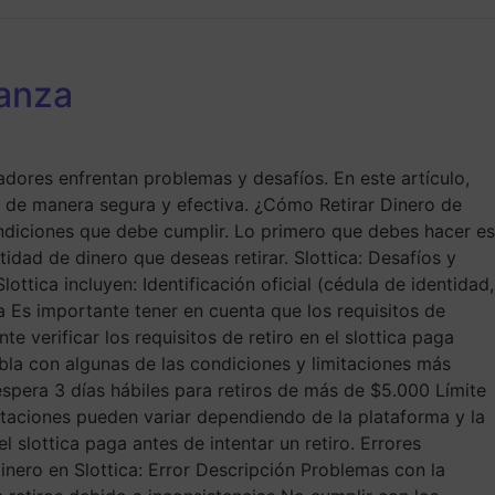
ianza
adores enfrentan problemas y desafíos. En este artículo,
o de manera segura y efectiva. ¿Cómo Retirar Dinero de
condiciones que debe cumplir. Lo primero que debes hacer es
tidad de dinero que deseas retirar. Slottica: Desafíos y
tica incluyen: Identificación oficial (cédula de identidad,
da Es importante tener en cuenta que los requisitos de
e verificar los requisitos de retiro en el slottica paga
abla con algunas de las condiciones y limitaciones más
spera 3 días hábiles para retiros de más de $5.000 Límite
taciones pueden variar dependiendo de la plataforma y la
l slottica paga antes de intentar un retiro. Errores
inero en Slottica: Error Descripción Problemas con la