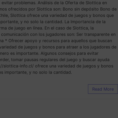
evitar problemas. Análisis de la Oferta de Slottica en
onos ofrecidos por Slottica son: Bono sin depósito Bono de
hile, Slottica ofrece una variedad de juegos y bonos que
portante, y no solo la cantidad. La Importancia de la
a de juego en línea. En el caso de Slottica, la
a comunicación con los jugadores son: Ser transparente en
na * Ofrecer apoyo y recursos para aquellos que buscan
variedad de juegos y bonos para atraer a los jugadores de
dinero es importante. Algunos consejos para evitar
erder, tomar pausas regulares del juego y buscar ayuda
//slottica-info.cl/ ofrece una variedad de juegos y bonos
s importante, y no solo la cantidad.
Read More