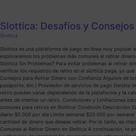
Slottica: Desafíos y Consejos
Slottica
Slottica es una plataforma de juego en línea muy popular e
exploraremos los problemas más comunes al retirar dinero
Slottica Sin Problemas? Para evitar problemas al retirar d
verificar los requisitos de retiro en el slottica paga, ya q
Consejos para Retirar Dinero con Confianza Algunos de los d
pasaporte, etc.) Proveedor de servicios de pago (tarjeta de
retiro pueden variar dependiendo de la plataforma y la canti
antes de intentar un retiro. Condiciones y Limitaciones pa
comunes para retiros en Slottica: Condición Descripción S
diario $5.000 por día Límite semanal $20.000 por semana E
cantidad de dinero que deseas retirar. Por lo tanto, es impor
Comunes al Retirar Dinero en Slottica A continuación, te p