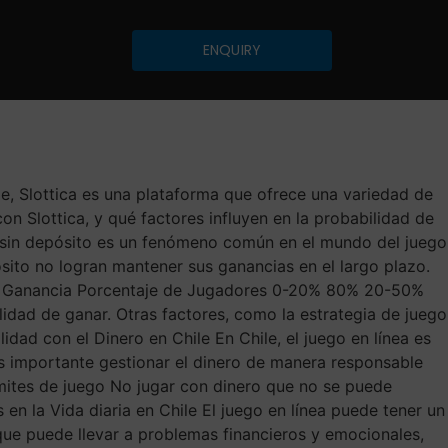
ENQUIRY
le, Slottica es una plataforma que ofrece una variedad de
on Slottica, y qué factores influyen en la probabilidad de
no sin depósito es un fenómeno común en el mundo del juego
sito no logran mantener sus ganancias en el largo plazo.
a de Ganancia Porcentaje de Jugadores 0-20% 80% 20-50%
dad de ganar. Otras factores, como la estrategia de juego
idad con el Dinero en Chile En Chile, el juego en línea es
Es importante gestionar el dinero de manera responsable
ímites de juego No jugar con dinero que no se puede
en la Vida diaria en Chile El juego en línea puede tener un
d que puede llevar a problemas financieros y emocionales,