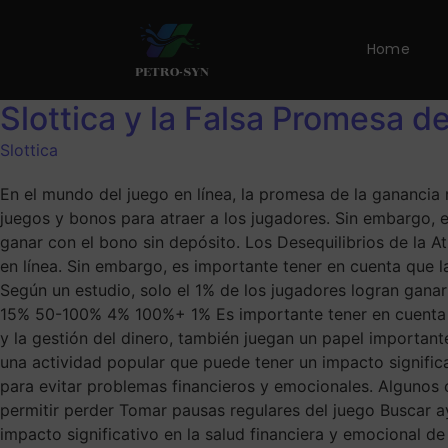
hack forum
hacklink
film izle
hacklink
Home
PETRO-SYN
Slottica y la Falsa Promesa d
Slottica
En el mundo del juego en línea, la promesa de la ganancia 
juegos y bonos para atraer a los jugadores. Sin embargo, e
ganar con el bono sin depósito. Los Desequilibrios de la 
en línea. Sin embargo, es importante tener en cuenta que 
Según un estudio, solo el 1% de los jugadores logran gan
15% 50-100% 4% 100%+ 1% Es importante tener en cuenta que
y la gestión del dinero, también juegan un papel importante
una actividad popular que puede tener un impacto significa
para evitar problemas financieros y emocionales. Algunos 
permitir perder Tomar pausas regulares del juego Buscar ay
impacto significativo en la salud financiera y emocional de