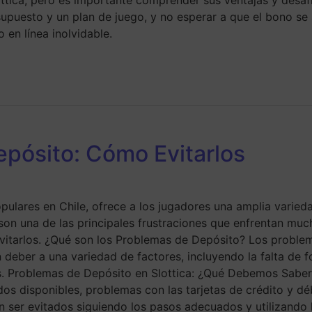
ttica, pero es importante comprender sus ventajas y desafí
supuesto y un plan de juego, y no esperar a que el bono s
 en línea inolvidable.
epósito: Cómo Evitarlos
opulares en Chile, ofrece a los jugadores una amplia varied
son una de las principales frustraciones que enfrentan muc
tarlos. ¿Qué son los Problemas de Depósito? Los problema
 deber a una variedad de factores, incluyendo la falta de f
arias. Problemas de Depósito en Slottica: ¿Qué Debemos Sa
dos disponibles, problemas con las tarjetas de crédito y déb
ser evitados siguiendo los pasos adecuados y utilizando l