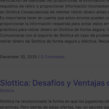
verificación de identidad No proporcionar la información 
requisitos de retiro o proporcionar información inconsisten
en Slottica Consecuencias de intentar retirar dinero antes 
Es importante tener en cuenta que estos errores pueden caus
proporcionar la información requerida para evitar estos e
prácticos para retirar dinero en Slottica de forma segura: 1.
Comunicarse con el soporte de Slottica en caso de problema
retirar dinero de Slottica de forma segura y efectiva. Recuer
December 30, 2025
/
0 Comments
Slottica: Desafíos y Ventajas
Slottica
Slottica ha revolucionado la forma en que los jugadores c
atractivas. Pero detrás de estas ofertas, hay un secreto 