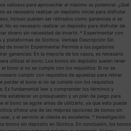
jos valiosos para aprovechar al máximo su potencial. ¿Qué
o es necesario realizar un depósito inicial para disfrutar
asos, incluso pueden ser retirados como ganancias si se
l: No es necesario realizar un depósito para disfrutar de
ar dinero sin necesidad de invertir. * Experimentar con
 y plataformas de Slottica. Ventaja Descripción Sin
ad de invertir Experimentar Permite a los jugadores
rar ganancias: En la mayoría de los casos, es necesario
ara utilizar el bono: Los bonos sin depósito suelen tener
r el bono si no se cumple con los requisitos: Si no se
esario cumplir con requisitos de apuestas para retirar
e perder el bono si no se cumple con los requisitos
s: Es fundamental leer y comprender los términos y
ante establecer un presupuesto y un plan de juego para
 el bono se agote antes de utilizarlo, ya que esto puede
Slottica ofrece una de las mejores opciones de bonos sin
sar, y el servicio al cliente es excelente. * Investigación
s bonos sin depósito en Slottica. En conclusión, los bonos