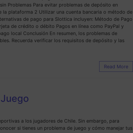
a sin Problemas Para evitar problemas de depósito en
de la plataforma 2 Utilizar una cuenta bancaria o método de
alternativas de pago para Slottica incluyen: Método de Pago
rjeta de crédito o débito Pagos en línea como PayPal y
pago local Conclusión En resumen, los problemas de
les. Recuerda verificar los requisitos de depósito y las
Read More
l Juego
portivas a los jugadores de Chile. Sin embargo, para
conocer si tienes un problema de juego y cómo manejar tus