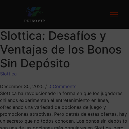
cklink
hack forum
hacklink
film izle
hacklink
PETRO-SYN
Slottica: Desafíos y
Ventajas de los Bonos
Sin Depósito
Slottica
December 30, 2025
/
0 Comments
Slottica ha revolucionado la forma en que los jugadores
chilenos experimentan el entretenimiento en línea,
ofreciendo una variedad de opciones de juego y
promociones atractivas. Pero detrás de estas ofertas, hay
un secreto que no todos conocen. Los bonos sin depósito
son una de las opciones más populares en Slottica, pero